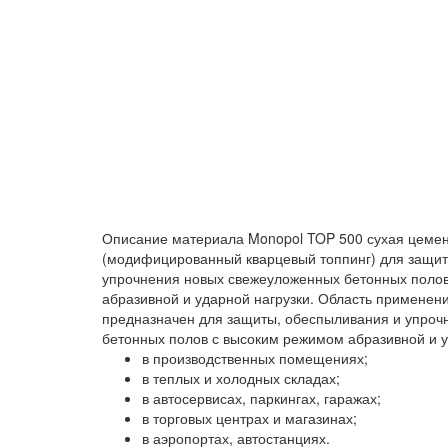
Описание материала
Monopol TOP 500 сухая цемен
(модифицированный кварцевый топпинг) для защит
упрочнения новых свежеуложенных бетонных поло
абразивной и ударной нагрузки.
Область применен
предназначен для защиты, обеспыливания и упроч
бетонных полов с высоким режимом абразивной и у
в производственных помещениях;
в теплых и холодных складах;
в автосервисах, паркингах, гаражах;
в торговых центрах и магазинах;
в аэропортах, автостанциях.