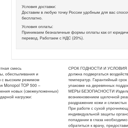
Условия доставки:
Доставим в любую точку России удобным для вас спосо
бесплатно.
Условия оплаты:
Принимаем безналичные формы оплаты как от юридичес
перевод. Работаем с НДС (20%).
тная смесь
СРОК ГОДНОСТИ И УСЛОВИЯ
ы, обеспыливания и
должна подвергаться воздейств
в с высоким режимом
температур. Гарантийный срок 
ия
Monopol TOP 500 –
упаковке на деревянных поддон
нения новых (свежеуложенных)
МЕРЫ БЕЗОПАСНОСТИ
Издели
дарной нагрузки:
возникновением щелочной реак
раздражение кожи и слизистых
При работе с сухой упрочняющ
индивидуальной защиты органо
попадании в глаза необходимо
обратиться к врачу, предоста